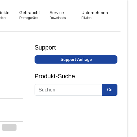
dukte
Gebraucht
Service
Unternehmen
sicht
Demogeräte
Downloads
Filialen
Support
Support-Anfrage
Produkt-Suche
Go