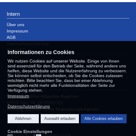
Intern
Über uns
Impressum
AGB
Datenschutzerklärung
Kontakt
Informationen zu Cookies
TECHNOPLOT CAD Vertriebs GmbH
Wir nutzen Cookies auf unserer Website. Einige von ihnen
sind essenziell für den Betrieb der Seite, während andere uns
Dorfstr. 17 - D-85737 Ismaning
helfen, diese Website und die Nutzererfahrung zu verbessern.
Tel: +49 (0)89 996535-0
Sie können selbst entscheiden, ob Sie die Cookies zulassen
Fax: +49 (0)89 996535-45
möchten. Bitte beachten Sie, dass bei einer Ablehnung
Umweltschutz
womöglich nicht mehr alle Funktionalitäten der Seite zur
Verfügung stehen.
Impressum
Stiftung Elektro-Altgeräte Register:
WEEE-Reg.-Nr. DE23948359
Datenschutzerklärung
Stiftung Zentrale Stelle Verpackungsregister:
LUCID-Reg.-Nr. DE4542146614770
Ablehnen
Auswahl erlauben
Alle Cookies erlauben
Cookie Einstellungen
© TECHNOPLOT CAD Vertriebs GmbH