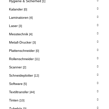
Hygiene & Sicherheit
[1]
Kalander
[0]
Laminatoren
[4]
Laser
[3]
Messtechnik
[4]
Metall-Drucker
[3]
Plattenschneider
[0]
Rollenschneider
[11]
Scanner
[2]
Schneideplotter
[12]
Software
[5]
Textiltransfer
[44]
Tinten
[10]
Zubehör
[3]