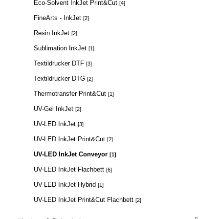
Eco-Solvent InkJet Print&Cut
[4]
FineArts - InkJet
[2]
Resin InkJet
[2]
Sublimation InkJet
[1]
Textildrucker DTF
[3]
Textildrucker DTG
[2]
Thermotransfer Print&Cut
[1]
UV-Gel InkJet
[2]
UV-LED InkJet
[3]
UV-LED InkJet Print&Cut
[2]
UV-LED InkJet Conveyor
[1]
UV-LED InkJet Flachbett
[6]
UV-LED InkJet Hybrid
[1]
UV-LED InkJet Print&Cut Flachbett
[2]