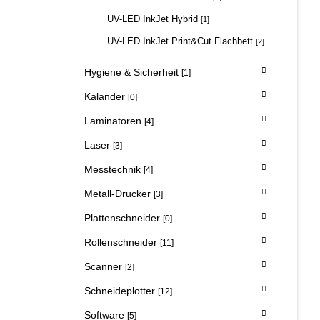
UV-LED InkJet Hybrid
[1]
UV-LED InkJet Print&Cut Flachbett
[2]
Hygiene & Sicherheit
[1]
Kalander
[0]
Laminatoren
[4]
Laser
[3]
Messtechnik
[4]
Metall-Drucker
[3]
Plattenschneider
[0]
Rollenschneider
[11]
Scanner
[2]
Schneideplotter
[12]
Software
[5]