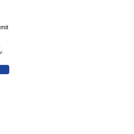
 mit
-
V-