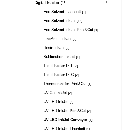
Digitaldrucker
[46]
Eco-Solvent Flachbett
[1]
Eco-Solvent InkJet
[13]
Eco-Solvent InkJet Print&Cut
[4]
FineArts - InkJet
[2]
Resin InkJet
[2]
Sublimation InkJet
[1]
Textildrucker DTF
[3]
Textildrucker DTG
[2]
Thermotransfer Print&Cut
[1]
UV-Gel InkJet
[2]
UV-LED InkJet
[3]
UV-LED InkJet Print&Cut
[2]
UV-LED InkJet Conveyor
[1]
UV-LED InkJet Flachbett
[6]