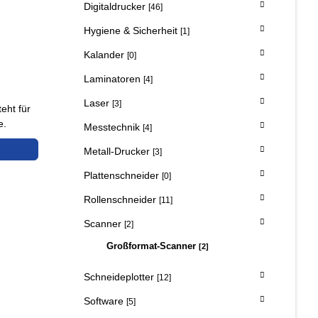
Digitaldrucker
[46]
Hygiene & Sicherheit
[1]
Kalander
[0]
Laminatoren
[4]
6
Laser
[3]
eht für
e.
Messtechnik
[4]
Metall-Drucker
[3]
Plattenschneider
[0]
Rollenschneider
[11]
Scanner
[2]
Großformat-Scanner
[2]
Schneideplotter
[12]
Software
[5]