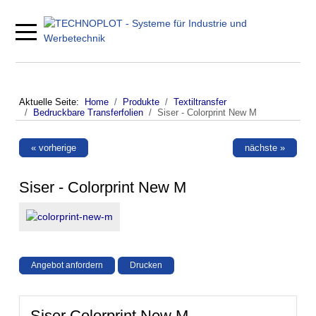
Mobile Menu Toggle
Aktuelle Seite:
Home
Produkte
Textiltransfer
Bedruckbare Transferfolien
Siser - Colorprint New M
« vorherige
nächste »
Siser - Colorprint New M
Angebot anfordern
Drucken
Siser Colorprint New M