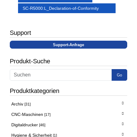
SC-R5000:L_Declaration-of-Conformity
Support
Support-Anfrage
Produkt-Suche
Go
Produktkategorien
Archiv
[31]
CNC-Maschinen
[17]
Digitaldrucker
[46]
Hygiene & Sicherheit
[1]