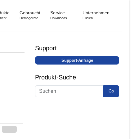
dukte
Gebraucht
Service
Unternehmen
sicht
Demogeräte
Downloads
Filialen
Support
Support-Anfrage
Produkt-Suche
Go