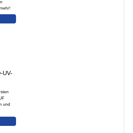
en
 mehr!
D-UV-
rsten
8UF
mm und