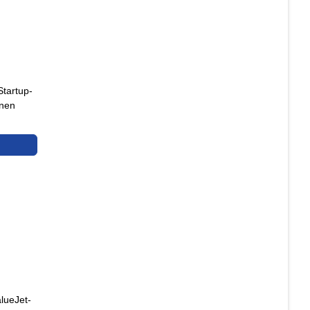
Startup-
inen
lueJet-