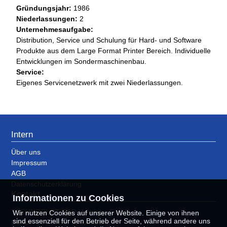
Gründungsjahr:
1986
Niederlassungen:
2
Unternehmesaufgabe:
Distribution, Service und Schulung für Hard- und Software
Produkte aus dem Large Format Printer Bereich. Individuelle
Entwicklungen im Sondermaschinenbau.
Service:
Eigenes Servicenetzwerk mit zwei Niederlassungen.
Intern
Über uns
Impressum
AGB
Datenschutzerklärung
Kontakt
Informationen zu Cookies
TECHNOPLOT CAD Vertriebs GmbH
Wir nutzen Cookies auf unserer Website. Einige von ihnen
sind essenziell für den Betrieb der Seite, während andere uns
Dorfstr. 17 - D-85737 Ismaning