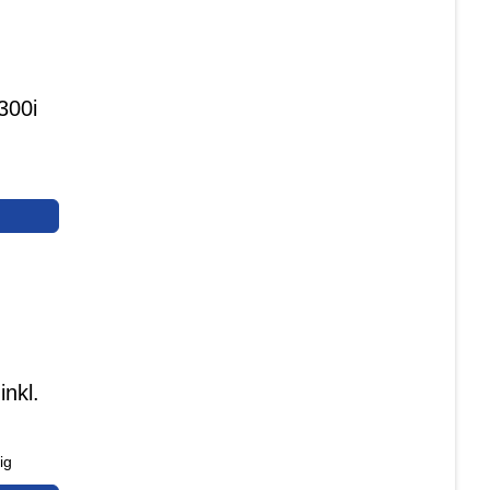
300i
nkl.
ig