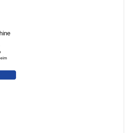
hine
e
m
Heim