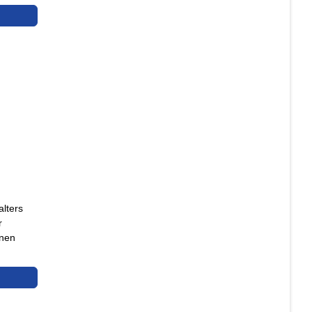
alters
r
nnen