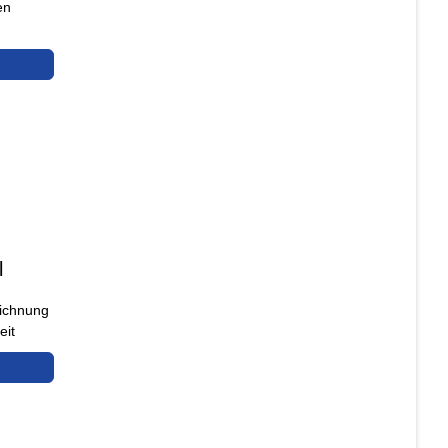
en
l
ichnung
eit