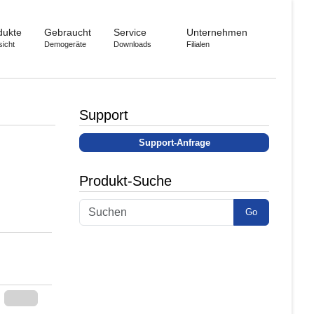
dukte
Gebraucht
Service
Unternehmen
sicht
Demogeräte
Downloads
Filialen
Support
Support-Anfrage
Produkt-Suche
Go