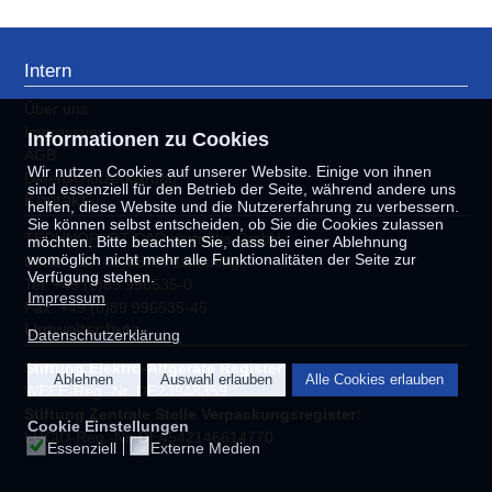
Intern
Über uns
Impressum
Informationen zu Cookies
AGB
Wir nutzen Cookies auf unserer Website. Einige von ihnen
Datenschutzerklärung
sind essenziell für den Betrieb der Seite, während andere uns
Kontakt
helfen, diese Website und die Nutzererfahrung zu verbessern.
Sie können selbst entscheiden, ob Sie die Cookies zulassen
TECHNOPLOT CAD Vertriebs GmbH
möchten. Bitte beachten Sie, dass bei einer Ablehnung
womöglich nicht mehr alle Funktionalitäten der Seite zur
Dorfstr. 17 - D-85737 Ismaning
Verfügung stehen.
Tel: +49 (0)89 996535-0
Impressum
Fax: +49 (0)89 996535-45
Umweltschutz
Datenschutzerklärung
Stiftung Elektro-Altgeräte Register:
Ablehnen
Auswahl erlauben
Alle Cookies erlauben
WEEE-Reg.-Nr. DE23948359
Stiftung Zentrale Stelle Verpackungsregister:
Cookie Einstellungen
LUCID-Reg.-Nr. DE4542146614770
Essenziell
Externe Medien