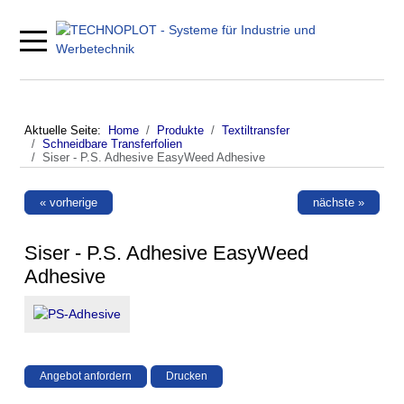
Mobile Menu Toggle
Aktuelle Seite:
Home
Produkte
Textiltransfer
Schneidbare Transferfolien
Siser - P.S. Adhesive EasyWeed Adhesive
« vorherige
nächste »
Siser - P.S. Adhesive EasyWeed
Adhesive
Angebot anfordern
Drucken