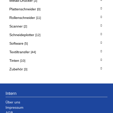
Metall-Drucker
[3]
Plattenschneider
[0]
Rollenschneider
[11]
Scanner
[2]
Schneideplotter
[12]
Software
[5]
Textiltransfer
[44]
Tinten
[10]
Zubehör
[3]
Intern
Über uns
Impressum
AGB