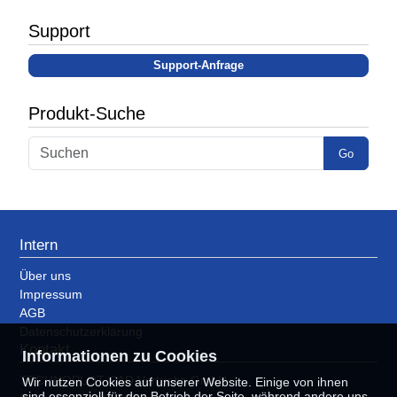
Support
Support-Anfrage
Produkt-Suche
Go
Intern
Über uns
Impressum
AGB
Datenschutzerklärung
Kontakt
Informationen zu Cookies
TECHNOPLOT CAD Vertriebs GmbH
Wir nutzen Cookies auf unserer Website. Einige von ihnen
sind essenziell für den Betrieb der Seite, während andere uns