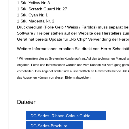
1 Stk. Yellow Nr. 3
1 Stk. Scratch Guard Nr. 27
1 Stk. Cyan Nr. 1
1 Stk. Magenta Nr. 2
Druckmedium (Folie Gelb / Weiss / Farblos) muss separat be
Software / Treiber stehen auf der Website des Herstellers zu
Gerät hat bereits Update für „No Chip“ Verwendung der Farbr
Weitere Informationen erhalten Sie direkt von Herrn Schotts
* Wir vermitteln dieses System im Kundenauftrag. Auf den technischen Mangel w
Angaben, Fotos und Informationen wurden uns vom Kunden zur Verfügung gest
vorbehalten.
Das Angebot richtet sich ausschließlich an Gewerbetreibende.
Alle
das Aussehen können von diesen Bildern abweichen.
Dateien
DC-Series_Ribbon-Colour-Guide
DC-Series-Brochure