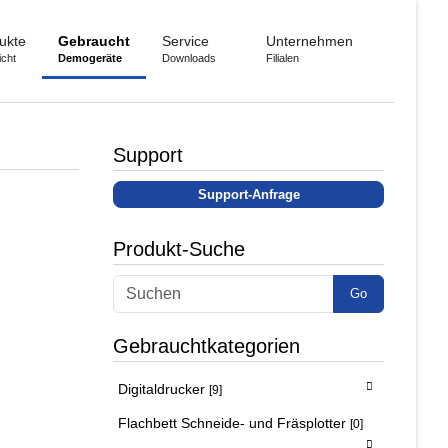
ukte
Gebraucht
Service
Unternehmen
icht
Demogeräte
Downloads
Filialen
Support
Support-Anfrage
Produkt-Suche
Go
Gebrauchtkategorien
Digitaldrucker
[9]
Flachbett Schneide- und Fräsplotter
[0]