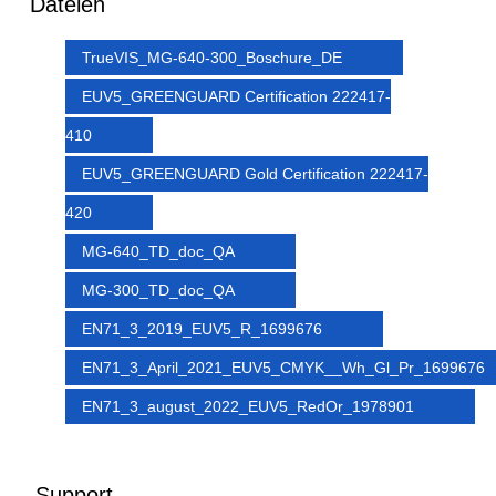
Dateien
TrueVIS_MG-640-300_Boschure_DE
EUV5_GREENGUARD Certification 222417-
410
EUV5_GREENGUARD Gold Certification 222417-
420
MG-640_TD_doc_QA
MG-300_TD_doc_QA
EN71_3_2019_EUV5_R_1699676
EN71_3_April_2021_EUV5_CMYK__Wh_Gl_Pr_1699676
EN71_3_august_2022_EUV5_RedOr_1978901
Support