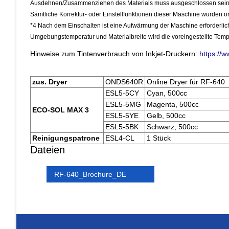
Ausdehnen/Zusammenziehen des Materials muss ausgeschlossen sein. Ni
Sämtliche Korrektur- oder Einstellfunktionen dieser Maschine wurden o
*4 Nach dem Einschalten ist eine Aufwärmung der Maschine erforderlic
Umgebungstemperatur und Materialbreite wird die voreingestellte Temper
Hinweise zum Tintenverbrauch von Inkjet-Druckern:
https://w
zus. Dryer
ONDS640R
Online Dryer für RF-640
ESL5-5CY
Cyan, 500cc
ESL5-5MG
Magenta, 500cc
ECO-SOL MAX 3
ESL5-5YE
Gelb, 500cc
ESL5-5BK
Schwarz, 500cc
Reinigungspatrone
ESL4-CL
1 Stück
Dateien
RF-640_Brochure_DE