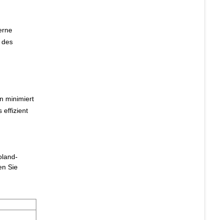
erne
 des
n minimiert
effizient
oland-
en Sie