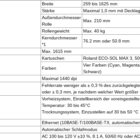
Breite
259 bis 1625 mm
Stärke
Maximal 1,0 mm mit Deckla
Außendurchmesser
Max. 210 mm
Rolle
Rollengewicht
Max. 40 kg
Kerndurchmesser
76.2 mm oder 50.8 mm
*1
Max. 1615 mm
Kartuschen
Roland ECO-SOL MAX 3, 50
Vier Farben (Cyan, Magenta
Farben
Schwarz)
Maximal 1440 dpi
Fehlerrate weniger als ± 0,3 % des zurückgeleg
oder ± 0,3 mm, je nachdem welcher Wert größer i
Vorheizsystem, Einstellbereich der voreingestellt
Temperatur: 30 bis 45°C
Trocknungssystem, Einzustellen auf 30 bis 50 °C
Ethernet (10BASE-T/100BASE-TX, automatischer
Automatischer Schlafmodus
AC 100 bis 120 V ±10 %, 8.1 A, 50/60 Hz oder AC