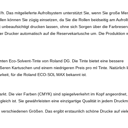
h. Das mitgelieferte Aufrollsystem unterstützt Sie, wenn Sie große Me
en können Sie zügig einsetzen, da Sie die Rollen beidseitig am Aufrol
t unbeaufsichtigt drucken lassen, ohne sich Sorgen über die Farbres
der Drucker automatisch auf die Reservekartusche um. Die Produktion w
ten Eco-Solvent-Tinte von Roland DG. Die Tinte bietet eine bessere
eren Kartuschen und einem niedrigeren Preis pro ml Tinte. Natürlich li
barkeit, für die Roland ECO-SOL MAX bekannt ist.
kt. Die vier Farben (CMYK) sind spiegelverkehrt im Kopf angeordnet
gleich ist. Sie gewährleisten eine einzigartige Qualität in jedem Druck
 verschiedenen Größen. Das ergibt erstaunlich schöne Drucke auf viel