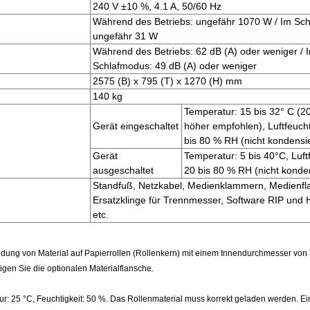
240 V ±10 %, 4.1 A, 50/60 Hz
Während des Betriebs: ungefähr 1070 W / Im Sc
ungefähr 31 W
Während des Betriebs: 62 dB (A) oder weniger / 
Schlafmodus: 49 dB (A) oder weniger
2575 (B) x 795 (T) x 1270 (H) mm
140 kg
Temperatur: 15 bis 32° C (2
Gerät eingeschaltet
höher empfohlen), Luftfeucht
bis 80 % RH (nicht kondensi
Gerät
Temperatur: 5 bis 40°C, Luftf
ausgeschaltet
20 bis 80 % RH (nicht konde
Standfuß, Netzkabel, Medienklammern, Medienfl
Ersatzklinge für Trennmesser, Software RIP und
etc.
endung von Material auf Papierrollen (Rollenkern) mit einem Innendurchmesser von
gen Sie die optionalen Materialflansche.
tur: 25 °C, Feuchtigkeit: 50 %. Das Rollenmaterial muss korrekt geladen werden. Ei