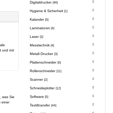
Digitaldrucker
[46]
Hygiene & Sicherheit
[1]
Kalander
[0]
Laminatoren
[4]
Laser
[3]
ale
Messtechnik
[4]
t und mit
Metall-Drucker
[3]
Plattenschneider
[0]
Rollenschneider
[11]
Scanner
[2]
Schneideplotter
[12]
Software
, was Sie
[5]
u einer
Textiltransfer
[44]