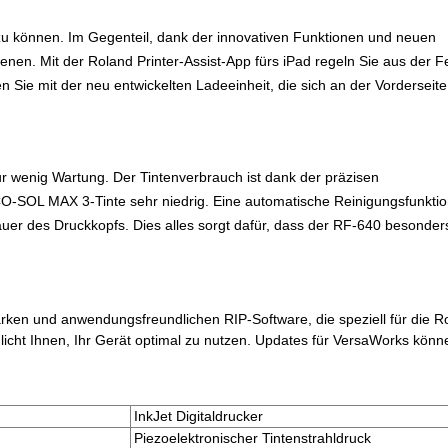
u können. Im Gegenteil, dank der innovativen Funktionen und neuen
nen. Mit der Roland Printer-Assist-App fürs iPad regeln Sie aus der F
ie mit der neu entwickelten Ladeeinheit, die sich an der Vorderseite
ur wenig Wartung. Der Tintenverbrauch ist dank der präzisen
 ECO-SOL MAX 3-Tinte sehr niedrig. Eine automatische Reinigungsfunktio
er des Druckkopfs. Dies alles sorgt dafür, dass der RF-640 besonders 
arken und anwendungsfreundlichen RIP-Software, die speziell für die R
licht Ihnen, Ihr Gerät optimal zu nutzen. Updates für VersaWorks könn
InkJet Digitaldrucker
Piezoelektronischer Tintenstrahldruck