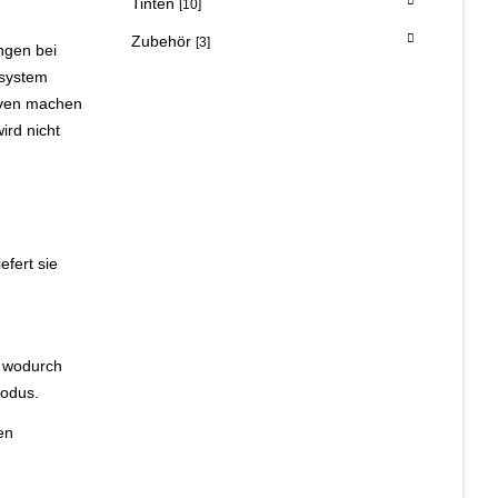
Tinten
[10]
Zubehör
[3]
ngen bei
lsystem
erven machen
ird nicht
efert sie
, wodurch
modus.
en