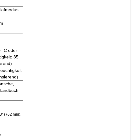
hlafmodus:
Im
0° C oder
igkeit: 35
erend)
euchtigkeit
nsierend)
ansche,
 Handbuch
 3“ (762 mm).
n