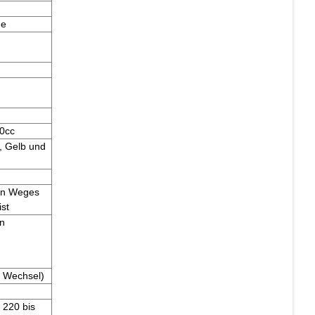
ge
0cc
, Gelb und
ten Weges
st
en
 Wechsel)
 220 bis