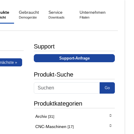
ukte
Gebraucht
Service
Unternehmen
icht
Demogeräte
Downloads
Filialen
Support
Support-Anfrage
nächste »
Produkt-Suche
Go
Produktkategorien
Archiv
[31]
CNC-Maschinen
[17]