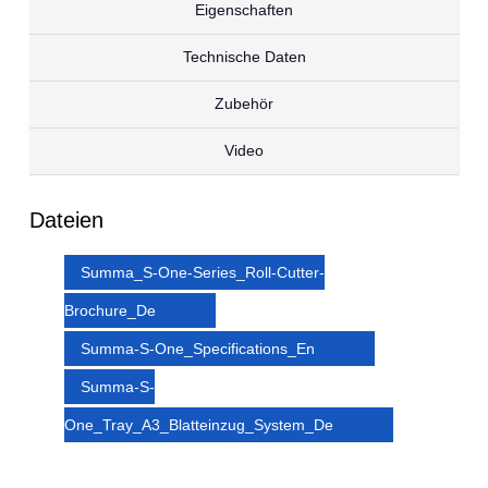
Eigenschaften
Technische Daten
Zubehör
Video
Dateien
Summa_S-One-Series_Roll-Cutter-
Brochure_De
Summa-S-One_Specifications_En
Summa-S-
One_Tray_A3_Blatteinzug_System_De