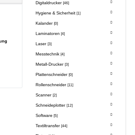
Digitaldrucker
[46]
Hygiene & Sicherheit
[1]
Kalander
[0]
Laminatoren
[4]
zung
Laser
[3]
Messtechnik
[4]
Metall-Drucker
[3]
Plattenschneider
[0]
Rollenschneider
[11]
Scanner
[2]
Schneideplotter
[12]
Software
[5]
Textiltransfer
[44]