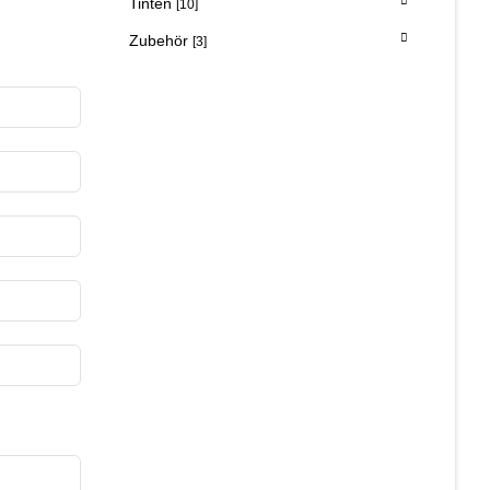
Tinten
[10]
Zubehör
[3]