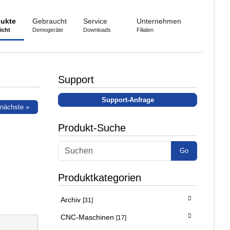
ukte
Gebraucht
Service
Unternehmen
icht
Demogeräte
Downloads
Filialen
Support
Support-Anfrage
nächste »
Produkt-Suche
Go
Produktkategorien
Archiv
[31]
CNC-Maschinen
[17]