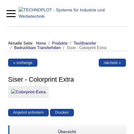
Mobile Menu Toggle
Aktuelle Seite:
Home
Produkte
Textiltransfer
Bedruckbare Transferfolien
Siser - Colorprint Extra
« vorherige
nächste »
Siser - Colorprint Extra
Angebot anfordern
Drucken
Übersicht