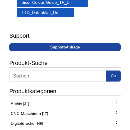
Siser-Colour-Guide_TP_En
TTD_Datenblatt_De
Support
Support-Anfrage
Produkt-Suche
Go
Produktkategorien
Archiv
[31]
CNC-Maschinen
[17]
Digitaldrucker
[46]