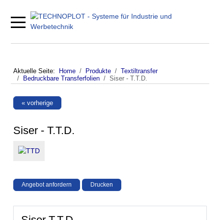
Mobile Menu Toggle
Aktuelle Seite:
Home
Produkte
Textiltransfer
Bedruckbare Transferfolien
Siser - T.T.D.
« vorherige
Siser - T.T.D.
Angebot anfordern
Drucken
Siser T.T.D.