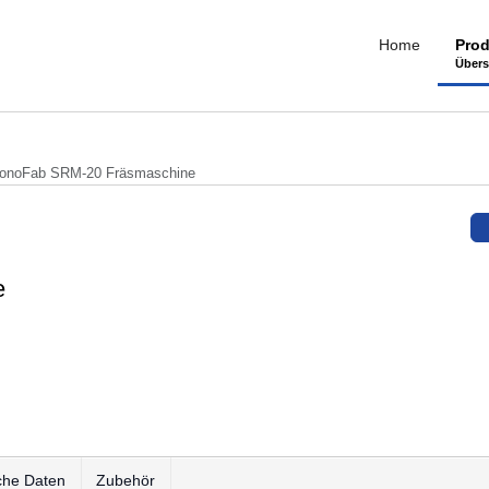
Home
Prod
Übers
onoFab SRM-20 Fräsmaschine
e
che Daten
Zubehör