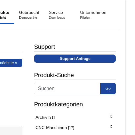
ukte
Gebraucht
Service
Unternehmen
icht
Demogeräte
Downloads
Filialen
Support
Support-Anfrage
nächste »
Produkt-Suche
Go
Produktkategorien
Archiv
[31]
CNC-Maschinen
[17]