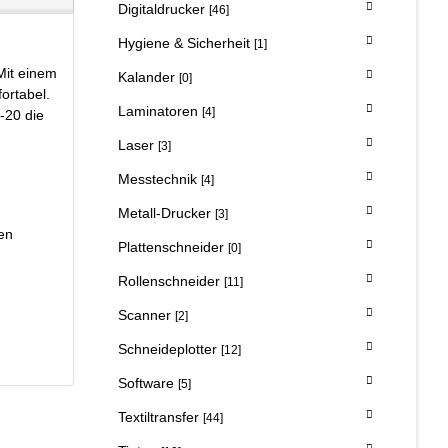
Digitaldrucker
[46]
Hygiene & Sicherheit
[1]
Mit einem
Kalander
[0]
ortabel.
Laminatoren
[4]
-20 die
Laser
[3]
Messtechnik
[4]
Metall-Drucker
[3]
ten
Plattenschneider
[0]
Rollenschneider
[11]
Scanner
[2]
Schneideplotter
[12]
Software
[5]
Textiltransfer
[44]