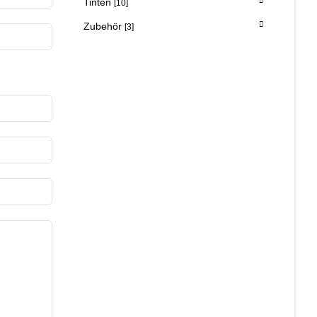
Tinten
[10]
Zubehör
[3]