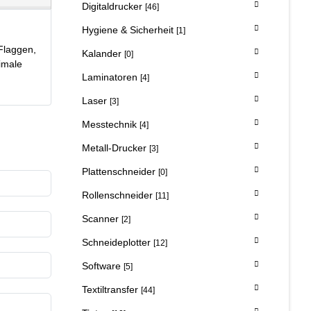
Digitaldrucker
[46]
Hygiene & Sicherheit
[1]
 Flaggen,
Kalander
[0]
timale
Laminatoren
[4]
Laser
[3]
Messtechnik
[4]
Metall-Drucker
[3]
Plattenschneider
[0]
Rollenschneider
[11]
Scanner
[2]
Schneideplotter
[12]
Software
[5]
Textiltransfer
[44]