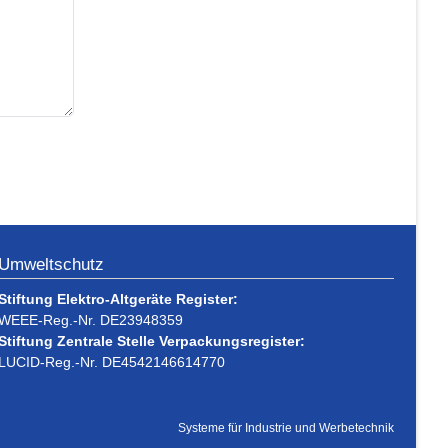
Umweltschutz
Stiftung Elektro-Altgeräte Register:
WEEE-Reg.-Nr. DE23948359
Stiftung Zentrale Stelle Verpackungsregister:
LUCID-Reg.-Nr. DE4542146614770
Systeme für Industrie und Werbetechnik