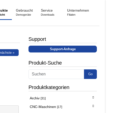
ukte
Gebraucht
Service
Unternehmen
icht
Demogeräte
Downloads
Filialen
Support
Support-Anfrage
nächste »
Produkt-Suche
Go
Produktkategorien
Archiv
[31]
CNC-Maschinen
[17]