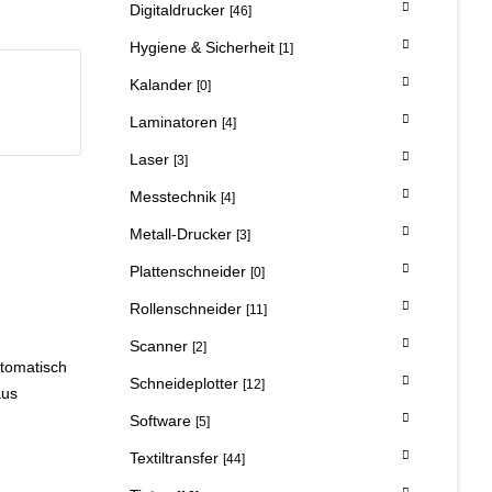
Digitaldrucker
[46]
Hygiene & Sicherheit
[1]
Kalander
[0]
Laminatoren
[4]
Laser
[3]
Messtechnik
[4]
Metall-Drucker
[3]
Plattenschneider
[0]
Rollenschneider
[11]
Scanner
[2]
utomatisch
Schneideplotter
[12]
aus
Software
[5]
Textiltransfer
[44]