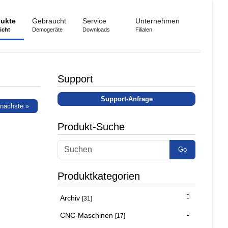
ukte
Gebraucht
Service
Unternehmen
icht
Demogeräte
Downloads
Filialen
Support
Support-Anfrage
nächste »
Produkt-Suche
Go
Produktkategorien
Archiv
[31]
CNC-Maschinen
[17]