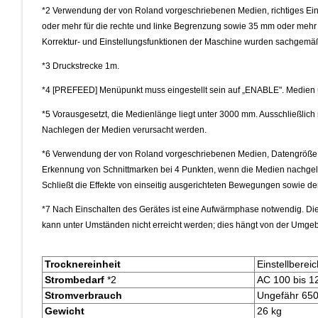
*2 Verwendung der von Roland vorgeschriebenen Medien, richtiges Ein
oder mehr für die rechte und linke Begrenzung sowie 35 mm oder mehr
Korrektur- und Einstellungsfunktionen der Maschine wurden sachgemäß a
*3 Druckstrecke 1m.
*4 [PREFEED] Menüpunkt muss eingestellt sein auf „ENABLE". Medien 
*5 Vorausgesetzt, die Medienlänge liegt unter 3000 mm. Ausschließli
Nachlegen der Medien verursacht werden.
*6 Verwendung der von Roland vorgeschriebenen Medien, Datengröße: 
Erkennung von Schnittmarken bei 4 Punkten, wenn die Medien nachge
Schließt die Effekte von einseitig ausgerichteten Bewegungen sowie 
*7 Nach Einschalten des Gerätes ist eine Aufwärmphase notwendig. Di
kann unter Umständen nicht erreicht werden; dies hängt von der Umge
Trocknereinheit
Einstellberei
Strombedarf
*2
AC 100 bis 1
Stromverbrauch
Ungefähr 65
Gewicht
26 kg