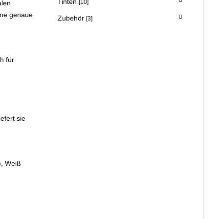
Tinten
[10]
alen
eine genaue
Zubehör
[3]
h für
efert sie
), Weiß