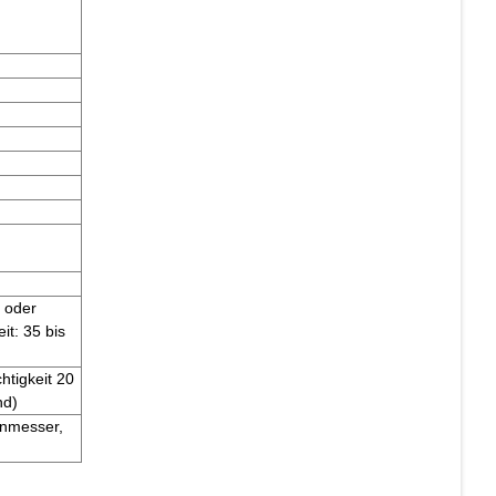
C oder
it: 35 bis
htigkeit 20
nd)
nnmesser,