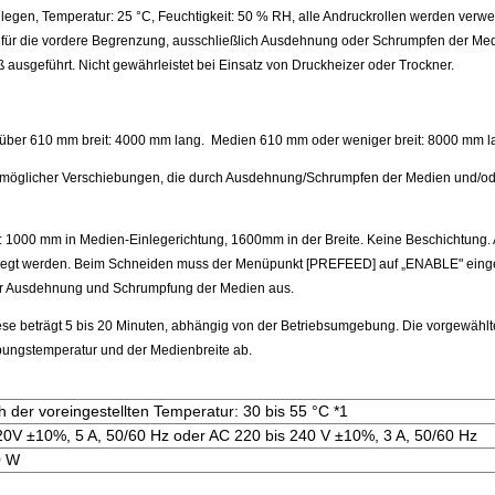
legen, Temperatur: 25 °C, Feuchtigkeit: 50 % RH, alle Andruckrollen werden verw
 für die vordere Begrenzung, ausschließlich Ausdehnung oder Schrumpfen der Med
usgeführt. Nicht gewährleistet bei Einsatz von Druckheizer oder Trockner.
über 610 mm breit: 4000 mm lang. Medien 610 mm oder weniger breit: 8000 mm l
ch möglicher Verschiebungen, die durch Ausdehnung/Schrumpfen der Medien und/od
1000 mm in Medien-Einlegerichtung, 1600mm in der Breite. Keine Beschichtung.
legt werden. Beim Schneiden muss der Menüpunkt [PREFEED] auf „ENABLE" einges
der Ausdehnung und Schrumpfung der Medien aus.
ese beträgt 5 bis 20 Minuten, abhängig von der Betriebsumgebung. Die vorgewähl
bungstemperatur und der Medienbreite ab.
ch der voreingestellten Temperatur: 30 bis 55 °C *1
20V ±10%, 5 A, 50/60 Hz oder AC 220 bis 240 V ±10%, 3 A, 50/60 Hz
0 W