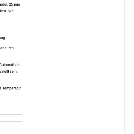
endet, 25 mm
ien. Alle
ang.
er durch
 Automatische
tellt sein.
te Temperatur