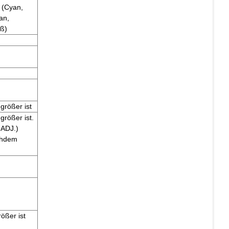
n (Cyan,
an,
iß)
größer ist
rößer ist.
 ADJ.)
achdem
ößer ist