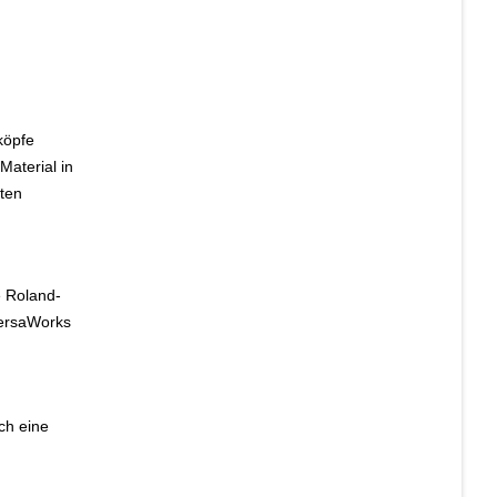
köpfe
Material in
iten
e Roland-
VersaWorks
ch eine