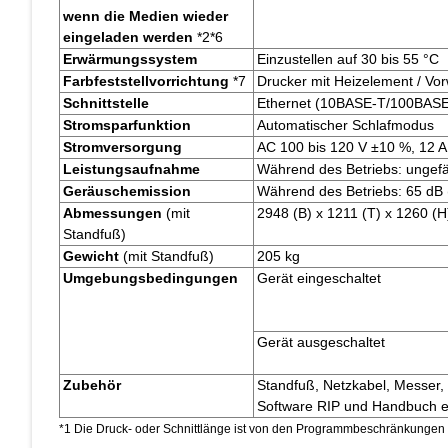
wenn die Medien wieder
eingeladen werden
*2*6
Erwärmungssystem
Einzustellen auf 30 bis 55 °C
Farbfeststellvorrichtung
*7
Drucker mit Heizelement / Vor
Schnittstelle
Ethernet (10BASE-T/100BASE
Stromsparfunktion
Automatischer Schlafmodus
Stromversorgung
AC 100 bis 120 V ±10 %, 12 A
Leistungsaufnahme
Während des Betriebs: ungef
Geräuschemission
Während des Betriebs: 65 dB 
Abmessungen
(mit
2948 (B) x 1211 (T) x 1260 (
Standfuß)
Gewicht
(mit Standfuß)
205 kg
Umgebungsbedingungen
Gerät eingeschaltet
Gerät ausgeschaltet
Zubehör
Standfuß, Netzkabel, Messer,
Software RIP und Handbuch e
*1 Die Druck- oder Schnittlänge ist von den Programmbeschränkungen