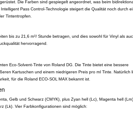
gerüstet. Die Farben sind gespiegelt angeordnet, was beim bidirektion
 Intelligent Pass Control-Technologie steigert die Qualität noch durch 
er Tintentropfen.
n bis zu 21,6 m²/ Stunde betragen, und dies sowohl für Vinyl als auc
uckqualität hervorragend.
ten Eco-Solvent-Tinte von Roland DG. Die Tinte bietet eine bessere
eren Kartuschen und einem niedrigeren Preis pro ml Tinte. Natürlich li
barkeit, für die Roland ECO-SOL MAX bekannt ist.
en
nta, Gelb und Schwarz (CMYK), plus Zyan hell (Lc), Magenta hell (Lm
rz (Lk). Vier Farbkonfigurationen sind möglich: