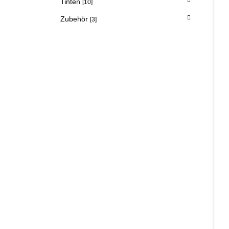
Tinten
[10]
Zubehör
[3]