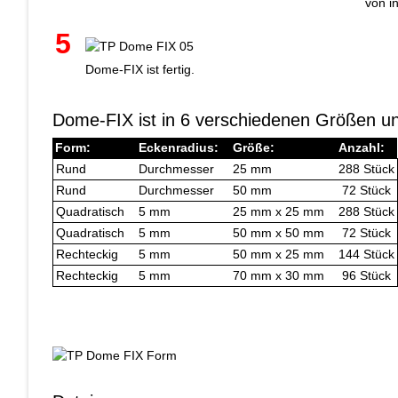
von i
5
Dome-FIX ist fertig.
Dome-FIX ist in 6 verschiedenen Größen un
Form:
Eckenradius:
Größe:
Anzahl:
Rund
Durchmesser
25 mm
288 Stück
Rund
Durchmesser
50 mm
72 Stück
Quadratisch
5 mm
25 mm x 25 mm
288 Stück
Quadratisch
5 mm
50 mm x 50 mm
72 Stück
Rechteckig
5 mm
50 mm x 25 mm
144 Stück
Rechteckig
5 mm
70 mm x 30 mm
96 Stück