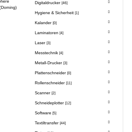
öhere
Digitaldrucker
[46]
 (Doming)
Hygiene & Sicherheit
[1]
Kalander
[0]
Laminatoren
[4]
Laser
[3]
Messtechnik
[4]
Metall-Drucker
[3]
Plattenschneider
[0]
Rollenschneider
[11]
Scanner
[2]
Schneideplotter
[12]
Software
[5]
Textiltransfer
[44]