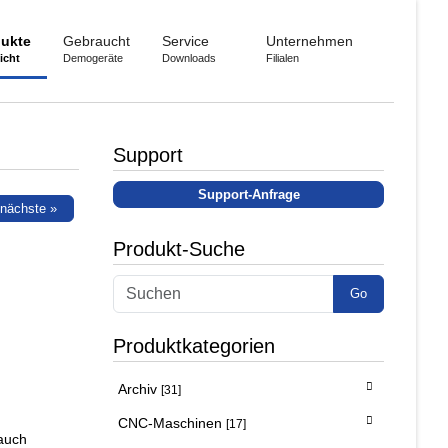
ukte
Gebraucht
Service
Unternehmen
icht
Demogeräte
Downloads
Filialen
Support
Support-Anfrage
nächste »
Produkt-Suche
Go
Produktkategorien
Archiv
[31]
CNC-Maschinen
[17]
 auch