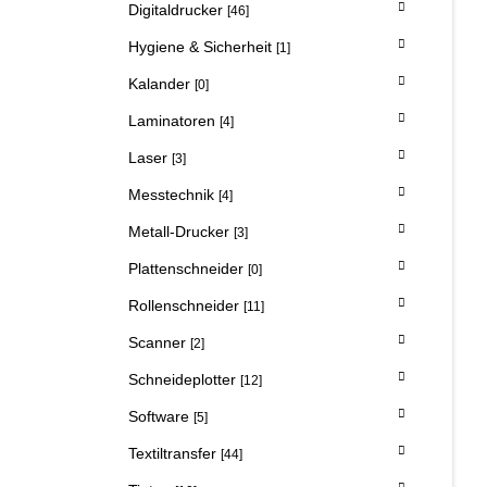
Digitaldrucker
[46]
Hygiene & Sicherheit
[1]
Kalander
[0]
Laminatoren
[4]
Laser
[3]
Messtechnik
[4]
Metall-Drucker
[3]
Plattenschneider
[0]
Rollenschneider
[11]
Scanner
[2]
Schneideplotter
[12]
Software
[5]
Textiltransfer
[44]