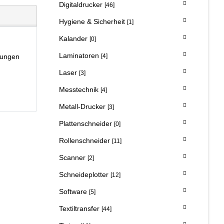
Digitaldrucker
[46]
Hygiene & Sicherheit
[1]
Kalander
[0]
Laminatoren
[4]
ndungen
Laser
[3]
Messtechnik
[4]
Metall-Drucker
[3]
Plattenschneider
[0]
Rollenschneider
[11]
Scanner
[2]
Schneideplotter
[12]
Software
[5]
Textiltransfer
[44]