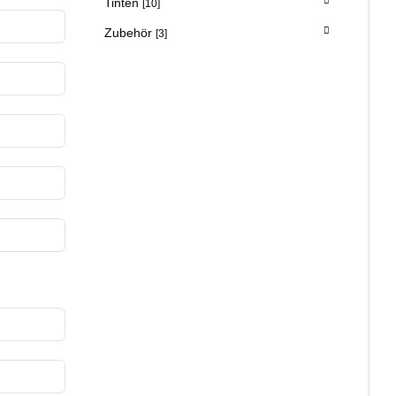
Tinten
[10]
Zubehör
[3]