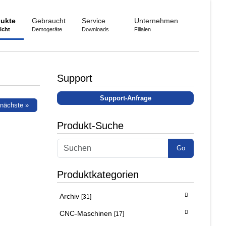
ukte
Gebraucht
Service
Unternehmen
icht
Demogeräte
Downloads
Filialen
Support
Support-Anfrage
nächste »
Produkt-Suche
Go
Produktkategorien
Archiv
[31]
CNC-Maschinen
[17]