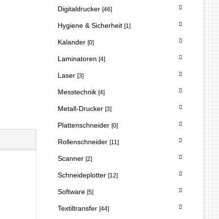
Digitaldrucker
[46]
Hygiene & Sicherheit
[1]
Kalander
[0]
Laminatoren
[4]
Laser
[3]
Messtechnik
[4]
Metall-Drucker
[3]
Plattenschneider
[0]
Rollenschneider
[11]
Scanner
[2]
Schneideplotter
[12]
Software
[5]
Textiltransfer
[44]