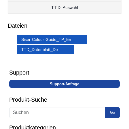
T.T.D. Auswahl
Dateien
Siser-Colour-Guide_TP_En
TTD_Datenblatt_De
Support
Support-Anfrage
Produkt-Suche
Go
Produktkategorien