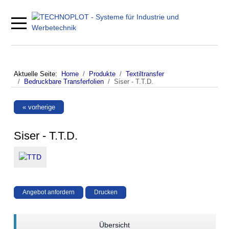
Mobile Menu Toggle
Aktuelle Seite:
Home
Produkte
Textiltransfer
Bedruckbare Transferfolien
Siser - T.T.D.
« vorherige
Siser - T.T.D.
Angebot anfordern
Drucken
Übersicht