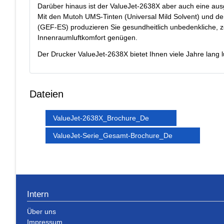
Darüber hinaus ist der ValueJet-2638X aber auch eine ausg
Mit den Mutoh UMS-Tinten (Universal Mild Solvent) und den
(GEF-ES) produzieren Sie gesundheitlich unbedenkliche, z
Innenraumluftkomfort genügen.
Der Drucker ValueJet-2638X bietet Ihnen viele Jahre lang luk
Dateien
ValueJet-2638X_Brochure_De
ValueJet-Serie_Gesamt-Brochure_De
Intern
Über uns
Impressum