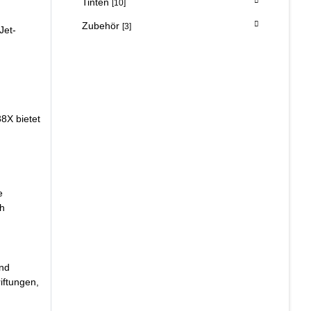
Tinten
[10]
Zubehör
[3]
Jet-
8X bietet
e
ch
und
iftungen,