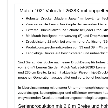
Mutoh 102" ValueJet-2638X mit doppelt
Robuster Drucker „Made in Japan“ mit bewährter Tec
Zwei versetzte Piezo-Druckköpfe der neuesten Gener
Extreme Druckqualität und Schärfe bei jeder Produkti
Mit Mutoh Intelligent Interweaving (i²) und DropMaste
Druckleistung 22 m²/h bei enorm hoher Auflösung (72
Produktionsgeschwindigkeiten von 33 und 39 m²/h bei
Langlebige Drucke auf beschichteten und unbeschichte
Sind Sie auf der Suche nach einer Drucklösung für hohes D
von 2,6 m? Lernen Sie den Mutoh ValueJet-2638X kennen, 
und 260 cm Breite. Er ist mit aktuellster Piezo-Inkjet-Dru
neuesten Generation ausgestattet und verarbeitet hochwert
In Übereinstimmung mit unserer Unternehmensphilosophie, n
zuverlässiger, kostengünstiger und effizienter erwiesen 
wegweisenden Druckautomatisierungstechnologie ausgestatt
Serienproduktion mit 2,6 m Breite und hoh