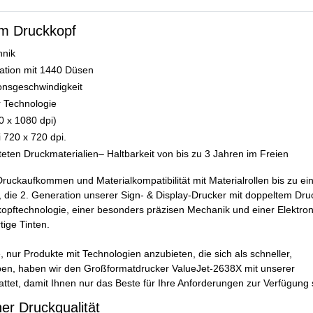
em Druckkopf
hnik
ation mit 1440 Düsen
onsgeschwindigkeit
r Technologie
0 x 1080 dpi)
 720 x 720 dpi.
ten Druckmaterialien– Haltbarkeit von bis zu 3 Jahren im Freien
ruckaufkommen und Materialkompatibilität mit Materialrollen bis zu ein
die 2. Generation unserer Sign- & Display-Drucker mit doppeltem Dru
ckkopftechnologie, einer besonders präzisen Mechanik und einer Elektron
ige Tinten.
ur Produkte mit Technologien anzubieten, die sich als schneller,
haben, haben wir den Großformatdrucker ValueJet-2638X mit unserer
et, damit Ihnen nur das Beste für Ihre Anforderungen zur Verfügung s
er Druckqualität