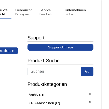
ukte
Gebraucht
Service
Unternehmen
icht
Demogeräte
Downloads
Filialen
Support
Support-Anfrage
nächste »
Produkt-Suche
Go
Produktkategorien
Archiv
[31]
CNC-Maschinen
[17]