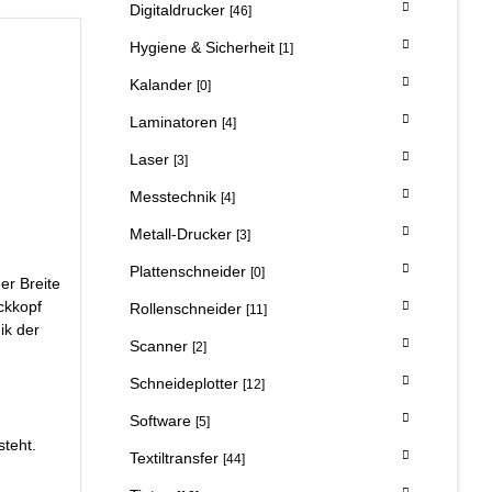
Digitaldrucker
[46]
Hygiene & Sicherheit
[1]
Kalander
[0]
Laminatoren
[4]
Laser
[3]
Messtechnik
[4]
Metall-Drucker
[3]
Plattenschneider
[0]
er Breite
ckkopf
Rollenschneider
[11]
ik der
Scanner
[2]
Schneideplotter
[12]
Software
[5]
teht.
Textiltransfer
[44]