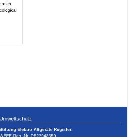
ereich.
cological
Umweltschutz
Stiftung Elektro-Altgeräte Register:
WEEE-Reg.-Nr. DE23948359