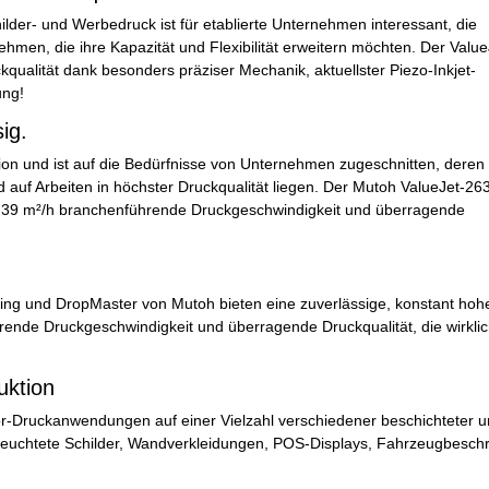
der- und Werbedruck ist für etablierte Unternehmen interessant, die
nehmen, die ihre Kapazität und Flexibilität erweitern möchten. Der Value
qualität dank besonders präziser Mechanik, aktuellster Piezo-Inkjet-
ung!
ig.
tion und ist auf die Bedürfnisse von Unternehmen zugeschnitten, deren
auf Arbeiten in höchster Druckqualität liegen. Der Mutoh ValueJet-263
u 39 m²/h branchenführende Druckgeschwindigkeit und überragende
aving und DropMaster von Mutoh bieten eine zuverlässige, konstant hoh
rende Druckgeschwindigkeit und überragende Druckqualität, die wirkli
uktion
oor-Druckanwendungen auf einer Vielzahl verschiedener beschichteter 
erleuchtete Schilder, Wandverkleidungen, POS-Displays, Fahrzeugbeschr