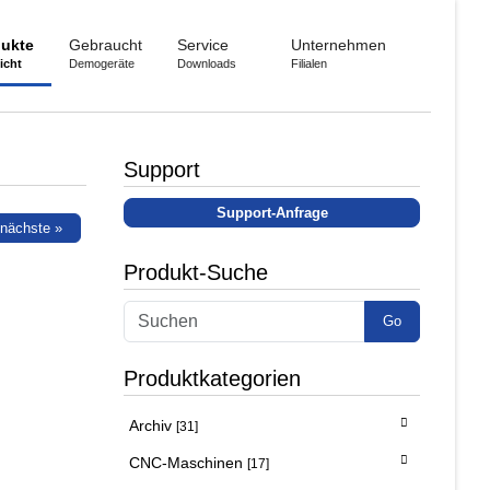
ukte
Gebraucht
Service
Unternehmen
icht
Demogeräte
Downloads
Filialen
Support
Support-Anfrage
nächste »
Produkt-Suche
Go
Produktkategorien
Archiv
[31]
CNC-Maschinen
[17]