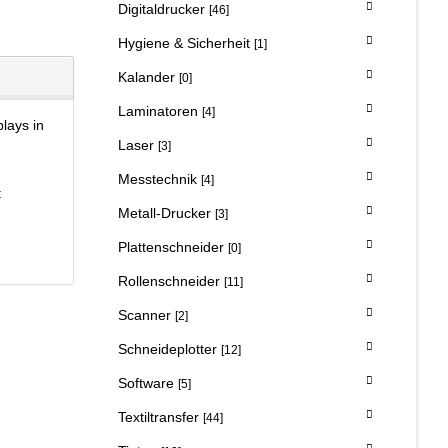
Digitaldrucker
[46]
Hygiene & Sicherheit
[1]
Kalander
[0]
Laminatoren
[4]
lays in
Laser
[3]
Messtechnik
[4]
t
Metall-Drucker
[3]
Plattenschneider
[0]
Rollenschneider
[11]
Scanner
[2]
Schneideplotter
[12]
Software
[5]
Textiltransfer
[44]