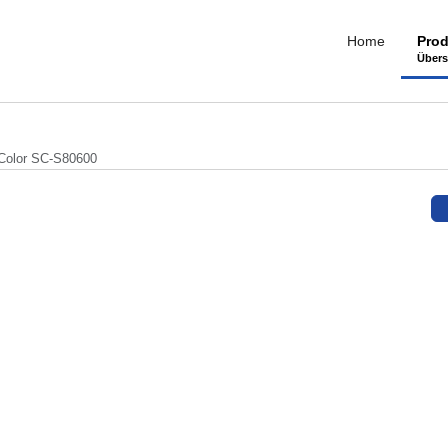
Home
Prod
Übers
Color SC-S80600