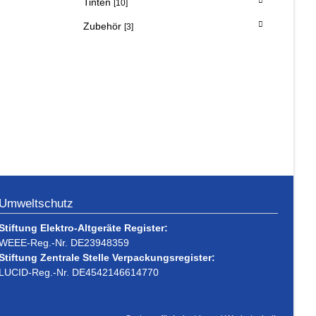
Tinten
[10]
Zubehör
[3]
Umweltschutz
Stiftung Elektro-Altgeräte Register:
WEEE-Reg.-Nr. DE23948359
Stiftung Zentrale Stelle Verpackungsregister:
LUCID-Reg.-Nr. DE4542146614770