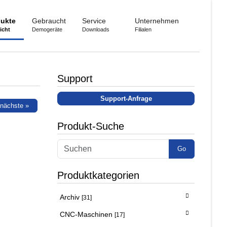
ukte
Gebraucht
Service
Unternehmen
icht
Demogeräte
Downloads
Filialen
Support
Support-Anfrage
nächste »
Produkt-Suche
Go
Produktkategorien
Archiv
[31]
CNC-Maschinen
[17]