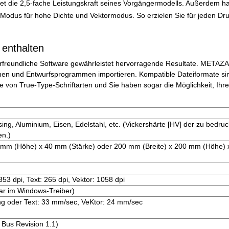
tet die 2,5-fache Leistungskraft seines Vorgängermodells. Außerdem h
odus für hohe Dichte und Vektormodus. So erzielen Sie für jeden Dru
 enthalten
rfreundliche Software gewährleistet hervorragende Resultate. METAZA
nen und Entwurfsprogrammen importieren. Kompatible Dateiformate si
he von True-Type-Schriftarten und Sie haben sogar die Möglichkeit, Ihr
ssing, Aluminium, Eisen, Edelstahl, etc. (Vickershärte [HV] der zu bedr
en.)
 mm (Höhe) x 40 mm (Stärke) oder 200 mm (Breite) x 200 mm (Höhe)
53 dpi, Text: 265 dpi, Vektor: 1058 dpi
lbar im Windows-Treiber)
ng oder Text: 33 mm/sec, VeKtor: 24 mm/sec
 Bus Revision 1.1)