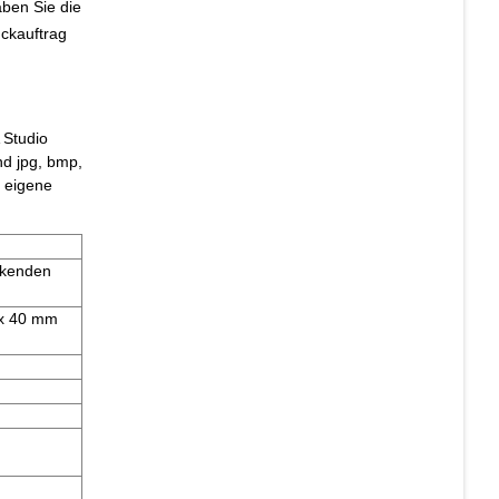
aben Sie die
ckauftrag
 Studio
nd jpg, bmp,
e eigene
uckenden
 x 40 mm