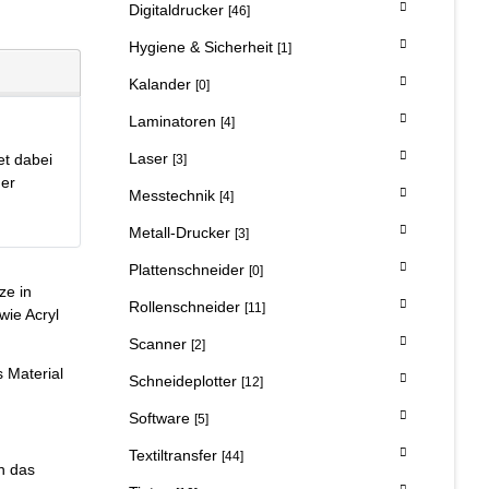
Digitaldrucker
[46]
Hygiene & Sicherheit
[1]
Kalander
[0]
Laminatoren
[4]
Laser
et dabei
[3]
der
Messtechnik
[4]
Metall-Drucker
[3]
Plattenschneider
[0]
ze in
Rollenschneider
[11]
wie Acryl
Scanner
[2]
s Material
Schneideplotter
[12]
Software
[5]
Textiltransfer
[44]
n das