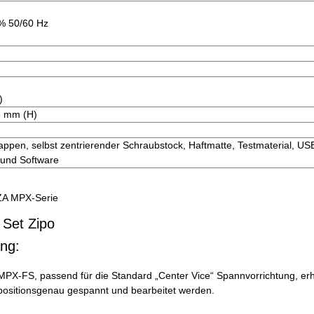
 % 50/60 Hz
)
8 mm (H)
ppen, selbst zentrierender Schraubstock, Haftmatte, Testmaterial, US
und Software
ZA MPX-Serie
ng:
MPX-FS, passend für die Standard „Center Vice“ Spannvorrichtung, erhä
d positionsgenau gespannt und bearbeitet werden.