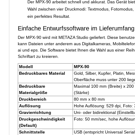
Der MPX-90 arbeitet schnell und akkurat. Das Gerät bie
Wahl zwischen vier Druckmodi: Textmodus, Fotomodus, M
ein perfektes Resultat.
Einfache Entwurfssoftware im Lieferumfang
Der MPX-90 wird mit METAZA Studio geliefert. Diese benutze
kann Dateien unter anderem aus Digitalkameras, Mobiltelefo
ai und eps. Die Software bietet Ihnen die Wahl aus einer Rei
Schriftart zu kreieren.
Modell
MPX-90
Bedruckbares Material
Gold, Silber, Kupfer, Platin, Me
Oberfläche muss unter 200 lieg
Bedruckbare
Maximal 100 mm (Breite) x 200
Materialgröße
(Stärke)
Druckbereich
80 mm x 80 mm
Auflösung
Hohe Auflösung: 529 dpi, Foto: 3
Gravierrichtung
Uni- oder bidirektional (Einstel
Druckgeschwindigkeit
Foto: 50 mm/sec, hohe Auflösu
(Default)
Schnittstelle
USB (entspricht Universal Serial