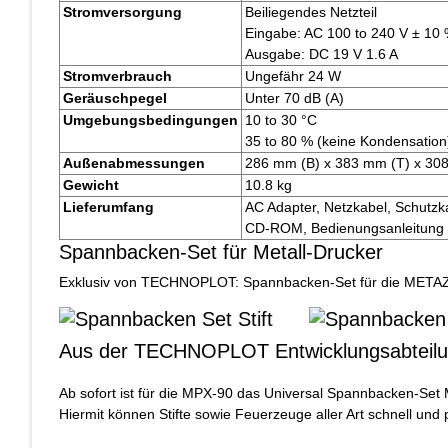
Stromversorgung
Beiliegendes Netzteil
Eingabe: AC 100 to 240 V ± 10
Ausgabe: DC 19 V 1.6 A
Stromverbrauch
Ungefähr 24 W
Geräuschpegel
Unter 70 dB (A)
Umgebungsbedingungen
10 to 30 °C
35 to 80 % (keine Kondensation
Außenabmessungen
286 mm (B) x 383 mm (T) x 30
Gewicht
10.8 kg
Lieferumfang
AC Adapter, Netzkabel, Schutzka
CD-ROM, Bedienungsanleitung 
Spannbacken-Set für Metall-Drucker
Exklusiv von TECHNOPLOT: Spannbacken-Set für die META
Aus der TECHNOPLOT Entwicklungsabteilu
Ab sofort ist für die MPX-90 das Universal Spannbacken-Set 
Hiermit können Stifte sowie Feuerzeuge aller Art schnell un