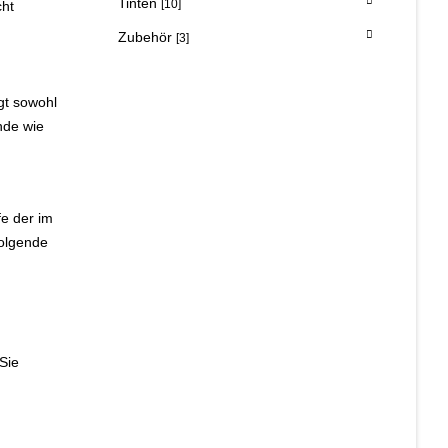
Tinten
[10]
cht
Zubehör
[3]
gt sowohl
nde wie
fe der im
folgende
Sie