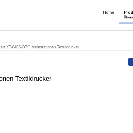
Home
Prod
Übers
xart XT-640S-DTG Mehrstationen Textildrucker
nen Textildrucker