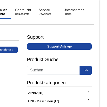
ukte
Gebraucht
Service
Unternehmen
icht
Demogeräte
Downloads
Filialen
Support
Support-Anfrage
nächste »
Produkt-Suche
Go
Produktkategorien
Archiv
[31]
CNC-Maschinen
[17]