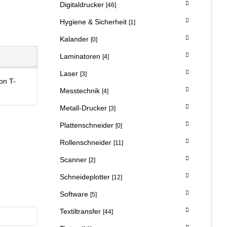
Digitaldrucker
[46]
Hygiene & Sicherheit
[1]
Kalander
[0]
Laminatoren
[4]
Laser
[3]
on T-
Messtechnik
[4]
Metall-Drucker
[3]
Plattenschneider
[0]
Rollenschneider
[11]
Scanner
[2]
Schneideplotter
[12]
Software
[5]
Textiltransfer
[44]