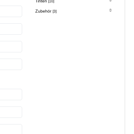
Tinten
[10]
Zubehör
[3]