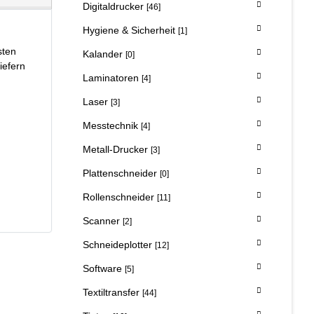
Digitaldrucker
[46]
Hygiene & Sicherheit
[1]
sten
Kalander
[0]
iefern
Laminatoren
[4]
Laser
[3]
Messtechnik
[4]
Metall-Drucker
[3]
Plattenschneider
[0]
Rollenschneider
[11]
Scanner
[2]
Schneideplotter
[12]
Software
[5]
Textiltransfer
[44]