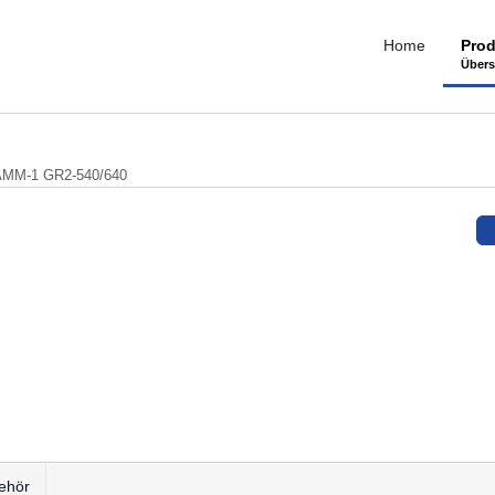
Home
Prod
Übers
AMM-1 GR2-540/640
ehör