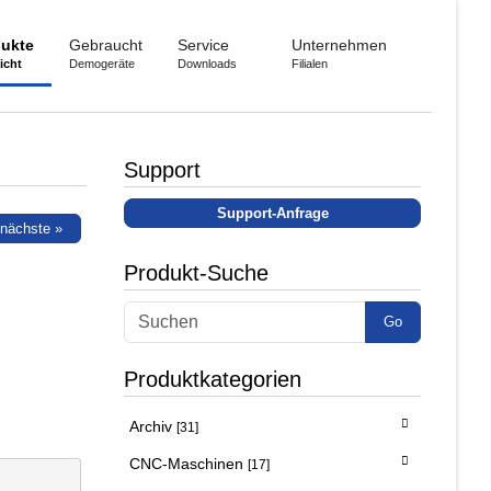
ukte
Gebraucht
Service
Unternehmen
icht
Demogeräte
Downloads
Filialen
Support
Support-Anfrage
nächste »
Produkt-Suche
Go
Produktkategorien
Archiv
[31]
CNC-Maschinen
[17]