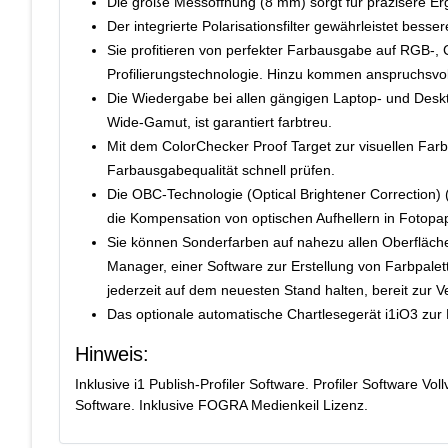
Die große Messöffnung (8 mm) sorgt für präzisere Er
Der integrierte Polarisationsfilter gewährleistet besser
Sie profitieren von perfekter Farbausgabe auf RGB-,
Profilierungstechnologie. Hinzu kommen anspruchsvo
Die Wiedergabe bei allen gängigen Laptop- und Des
Wide-Gamut, ist garantiert farbtreu.
Mit dem ColorChecker Proof Target zur visuellen Far
Farbausgabequalität schnell prüfen.
Die OBC-Technologie (Optical Brightener Correction) 
die Kompensation von optischen Aufhellern in Fotopa
Sie können Sonderfarben auf nahezu allen Oberfläche
Manager, einer Software zur Erstellung von Farbpal
jederzeit auf dem neuesten Stand halten, bereit z
Das optionale automatische Chartlesegerät i1iO3 zur 
Hinweis:
Inklusive i1 Publish-Profiler Software. Profiler Software Vol
Software. Inklusive FOGRA Medienkeil Lizenz.