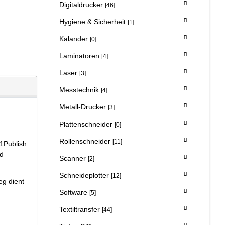
Digitaldrucker
[46]
Hygiene & Sicherheit
[1]
Kalander
[0]
Laminatoren
[4]
Laser
[3]
Messtechnik
[4]
Metall-Drucker
[3]
Plattenschneider
[0]
Rollenschneider
[11]
i1Publish
nd
Scanner
[2]
Schneideplotter
[12]
eg dient
Software
[5]
Textiltransfer
[44]