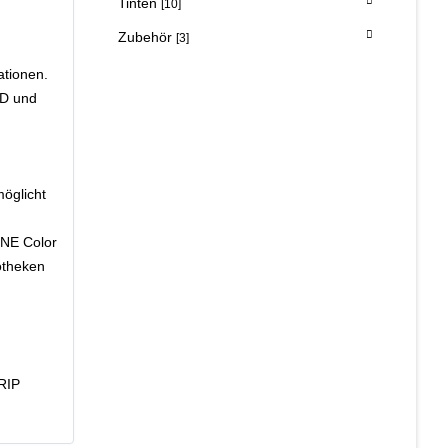
Tinten
[10]
Zubehör
[3]
ationen.
ED und
möglicht
ONE Color
otheken
 RIP