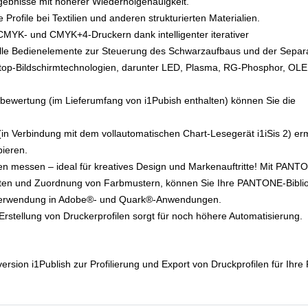
gebnisse mit höherer Wiederholgenauigkeit.
e Profile bei Textilien und anderen strukturierten Materialien.
 CMYK- und CMYK+4-Druckern dank intelligenter iterativer
lle Bedienelemente zur Steuerung des Schwarzaufbaus und der Separ
ktop-Bildschirmtechnologien, darunter LED, Plasma, RG-Phosphor, OL
bbewertung (im Lieferumfang von i1Pubish enthalten) können Sie die
(in Verbindung mit dem vollautomatischen Chart-Lesegerät i1iSis 2) er
pieren.
n messen – ideal für kreatives Design und Markenauftritte! Mit PANT
etten und Zuordnung von Farbmustern, können Sie Ihre PANTONE-Bibli
ur Verwendung in Adobe®- und Quark®-Anwendungen.
Erstellung von Druckerprofilen sorgt für noch höhere Automatisierung.
lversion i1Publish zur Profilierung und Export von Druckprofilen für Ihre