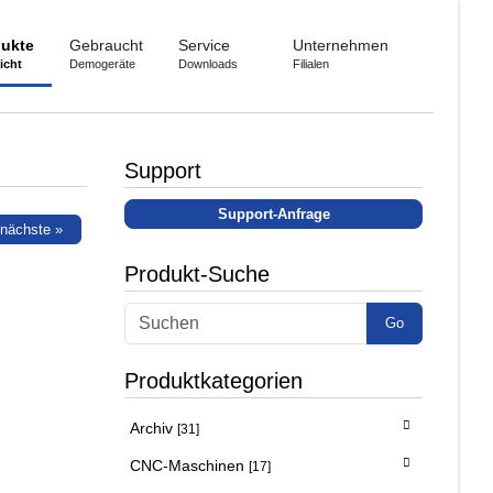
ukte
Gebraucht
Service
Unternehmen
icht
Demogeräte
Downloads
Filialen
Support
Support-Anfrage
nächste »
Produkt-Suche
Go
Produktkategorien
Archiv
[31]
CNC-Maschinen
[17]