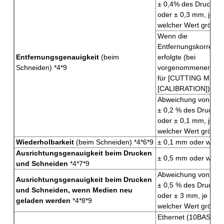
± 0,4% des Druckwe
oder ± 0,3 mm, je n
welcher Wert größer 
Wenn die
Entfernungskorrektu
Entfernungsgenauigkeit
(beim
erfolgte (bei
Schneiden) *4*9
vorgenommener Eins
für [CUTTING MENU]
[CALIBRATION]):
Abweichung von weni
± 0,2 % des Druckw
oder ± 0,1 mm, je n
welcher Wert größer 
Wiederholbarkeit
(beim Schneiden) *4*6*9
± 0,1 mm oder wenig
Ausrichtungsgenauigkeit beim Drucken
± 0,5 mm oder wenig
und Schneiden
*4*7*9
Abweichung von weni
Ausrichtungsgenauigkeit beim Drucken
± 0,5 % des Druckw
und Schneiden, wenn Medien neu
oder ± 3 mm, je nac
geladen werden
*4*8*9
welcher Wert größer 
Ethernet (10BASE-