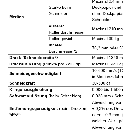
Maximal 0,4 mm mit
Stärke beim
Deckpapier und 0,2
Schneiden
ohne Deckpapier, be
Medien
Schneiden
Äußerer
Maximal 210 mm
Rollendurchmesser
Rollengewicht
Maximal 30 kg
Innerer
76,2 mm oder 50,8
Durchmesser*2
Druck-/Schneidebreite
*3
Maximal 1346 mm
Druckauflösung
(Punkte pro Zoll / dpi)
Maximal 1440 dpi
10-600 mm/s (10-30
Schneidegeschwindigkeit
in Medienzufuhrricht
Schneidkraft
30-300 gf
Klingenausgleichung
0,000 bis 1,500 mm
Softwareauflösung
(beim Schneiden)
0,025 mm / Schritt
Abweichung von weni
Entfernungsgenauigkeit
(beim Drucken)
± 0,3% des Druckwe
*4*5*9
oder ± 0,3 mm, je n
welcher Wert größer 
Abweichung von weni