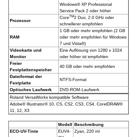
Windows® XP Professional
Service Pack 2 oder höher
TM
Core
2 Duo, 2.0 GHz oder
Prozessor
schnellerer empfohlen
1 GB oder mehr empfohlen (2 GB
RAM
oder mehr empfohlen für Windows
7 und Vista®)
Videokarte und
Eine Auflösung von 1280 x 1024
Monitor
oder höher ist empfohlen
Freier
40 GB oder mehr empfohlen
Festplattenspeicher
Dateiformat der
NTFS-Format
Festplatte
Optisches Laufwerk
DVD-ROM-Laufwerk
Roland VersaWorks kompatible Software
Adobe® Illustrator® 10, CS, CS2, CS3, CS4, CorelDRAW®
11, 12, X3
Modell
Beschreibung
ECO-UV-Tinte
EUV4-
Zyan, 220 ml