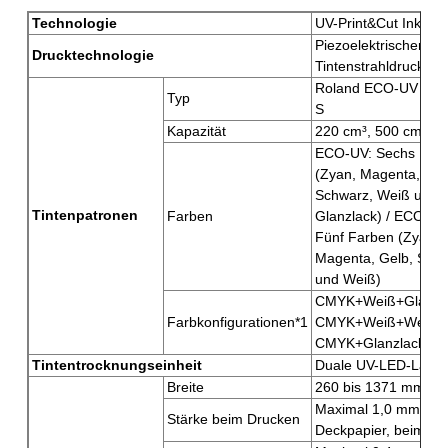
Technologie
UV-Print&Cut InkJet
Piezoelektrischer
Drucktechnologie
Tintenstrahldrucker
Roland ECO-UV / E
Typ
S
Kapazität
220 cm³, 500 cm³
ECO-UV: Sechs Far
(Zyan, Magenta, Gel
Schwarz, Weiß und
Tintenpatronen
Farben
Glanzlack) / ECO-UV
Fünf Farben (Zyan,
Magenta, Gelb, Sch
und Weiß)
CMYK+Weiß+Glanzla
Farbkonfigurationen*1
CMYK+Weiß+Weiß o
CMYK+Glanzlack+Gl
Tintentrocknungseinheit
Duale UV-LED-Lamp
Breite
260 bis 1371 mm
Maximal 1,0 mm mit
Stärke beim Drucken
Deckpapier, beim Dr