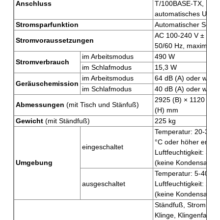
Anschluss
T/100BASE-TX,
automatisches Umsc
Stromsparfunktion
Automatischer Schl
AC 100-240 V ± 10 
Stromvoraussetzungen
50/60 Hz, maximal 5
im Arbeitsmodus
490 W
Stromverbrauch
im Schlafmodus
15,3 W
im Arbeitsmodus
64 dB (A) oder weni
Geräuschemission
im Schlafmodus
40 dB (A) oder weni
2925 (B) × 1120 (T)
Abmessungen
(mit Tisch und Stänfuß)
(H) mm
Gewicht
(mit Ständfuß)
225 kg
Temperatur: 20-32 °
°C oder höher empfo
eingeschaltet
Luftfeuchtigkeit: 35-
Umgebung
(keine Kondensation
Temperatur: 5-40 °C
ausgeschaltet
Luftfeuchtigkeit: 20-
(keine Kondensation
Ständfuß, Stromkabe
Klinge, Klingenfassu