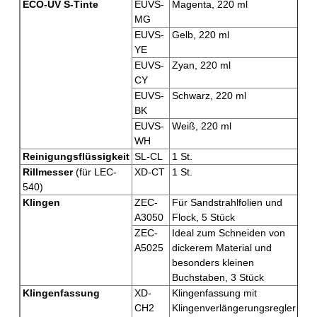
ECO-UV S-Tinte
EUVS-
Magenta, 220 ml
MG
EUVS-
Gelb, 220 ml
YE
EUVS-
Zyan, 220 ml
CY
EUVS-
Schwarz, 220 ml
BK
EUVS-
Weiß, 220 ml
WH
Reinigungsflüssigkeit
SL-CL
1 St.
Rillmesser
(für LEC-
XD-CT
1 St.
540)
Klingen
ZEC-
Für Sandstrahlfolien und
A3050
Flock, 5 Stück
ZEC-
Ideal zum Schneiden von
A5025
dickerem Material und
besonders kleinen
Buchstaben, 3 Stück
Klingenfassung
XD-
Klingenfassung mit
CH2
Klingenverlängerungsregler