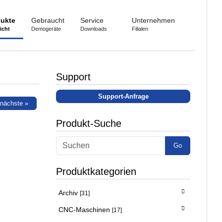
ukte
Gebraucht
Service
Unternehmen
icht
Demogeräte
Downloads
Filialen
Support
Support-Anfrage
nächste »
Produkt-Suche
Go
Produktkategorien
Archiv
[31]
CNC-Maschinen
[17]