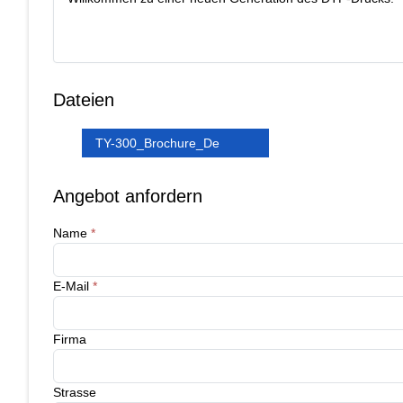
Dateien
TY-300_Brochure_De
Angebot anfordern
Name
*
E-Mail
*
Firma
Strasse