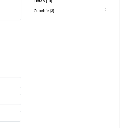
Tinten
[10]
Zubehör
[3]