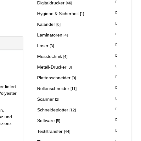
Digitaldrucker
[46]
Hygiene & Sicherheit
[1]
Kalander
[0]
Laminatoren
[4]
Laser
[3]
Messtechnik
[4]
Metall-Drucker
[3]
Plattenschneider
[0]
 liefert
Rollenschneider
[11]
olyester,
Scanner
[2]
Schneideplotter
en,
[12]
nz und
Software
[5]
izienz
Textiltransfer
[44]