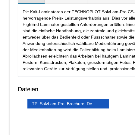
Die Kalt-Laminatoren der TECHNOPLOT SolvLam-Pro CS-Seri
hervorragende Preis- Leistungsverhältnis aus. Dies vor alle
HighEnd Laminator gestellten Anforderungen erfüllen. Ein
sind die einfache Handhabung, die zentrale und gleichmäs
entweder über das Bedienfeld oder Fussschalter sowie die 
Anwendung unterschiedlich wählbare Medienführung gewährl
der Medienhalterung wird die Faltenbildung beim Laminier
Abrollachsen erleichtern das Arbeiten bei häufgem Lamin
Postern, Kunstdrucken, Plakaten, grossformatigen Fotos, P
relevanten Geräte zur Verfügung stellen und professionell
Dateien
TP_SolvLam-Pro_Brochure_De