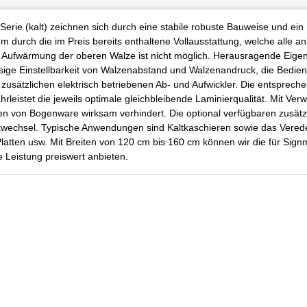
e (kalt) zeichnen sich durch eine stabile robuste Bauweise und ein
m durch die im Preis bereits enthaltene Vollausstattung, welche alle a
e Aufwärmung der oberen Walze ist nicht möglich. Herausragende Eige
sige Einstellbarkeit von Walzenabstand und Walzenandruck, die Bedie
zusätzlichen elektrisch betriebenen Ab- und Aufwickler. Die entsprech
eistet die jeweils optimale gleichbleibende Laminierqualität. Mit Ve
en von Bogenware wirksam verhindert. Die optional verfügbaren zusätz
atwechsel. Typische Anwendungen sind Kaltkaschieren sowie das Vered
latten usw. Mit Breiten von 120 cm bis 160 cm können wir die für Sig
e Leistung preiswert anbieten.