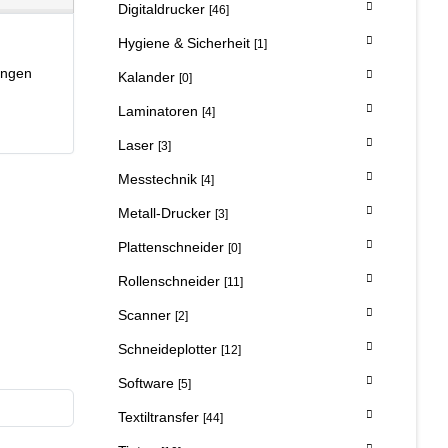
Digitaldrucker
[46]
Hygiene & Sicherheit
[1]
ungen
Kalander
[0]
Laminatoren
[4]
Laser
[3]
Messtechnik
[4]
Metall-Drucker
[3]
Plattenschneider
[0]
Rollenschneider
[11]
Scanner
[2]
Schneideplotter
[12]
Software
[5]
Textiltransfer
[44]