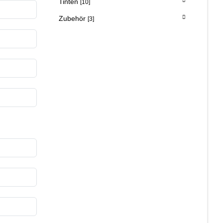
Tinten
[10]
Zubehör
[3]