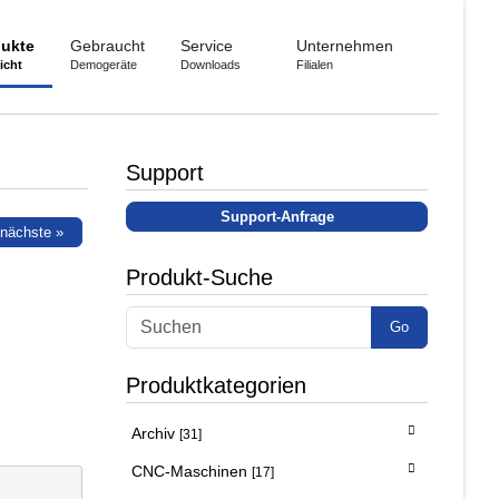
ukte
Gebraucht
Service
Unternehmen
icht
Demogeräte
Downloads
Filialen
Support
Support-Anfrage
nächste »
Produkt-Suche
Go
Produktkategorien
Archiv
[31]
CNC-Maschinen
[17]