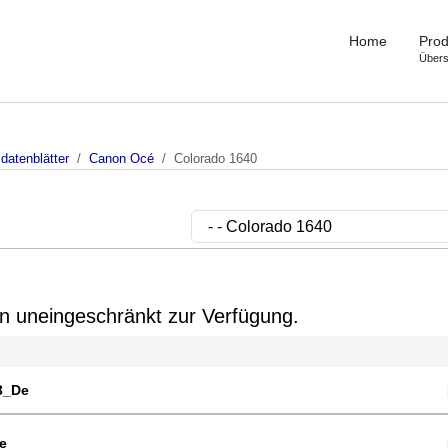
Home
Prod
Übers
datenblätter
Canon Océ
Colorado 1640
gin uneingeschränkt zur Verfügung.
3_De
e