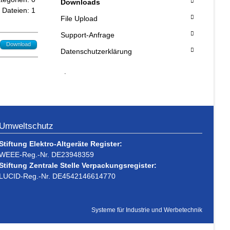
Downloads
Dateien: 1
File Upload
Support-Anfrage
Download
Datenschutzerklärung
.
Umweltschutz
Stiftung Elektro-Altgeräte Register:
WEEE-Reg.-Nr. DE23948359
Stiftung Zentrale Stelle Verpackungsregister:
LUCID-Reg.-Nr. DE4542146614770
Systeme für Industrie und Werbetechnik