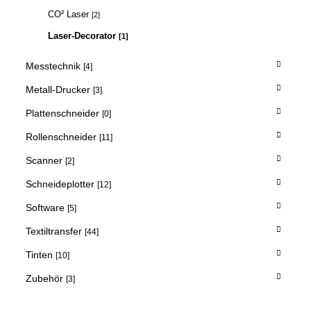
CO² Laser
[2]
Laser-Decorator
[1]
Messtechnik
[4]
Metall-Drucker
[3]
Plattenschneider
[0]
Rollenschneider
[11]
Scanner
[2]
Schneideplotter
[12]
Software
[5]
Textiltransfer
[44]
Tinten
[10]
Zubehör
[3]