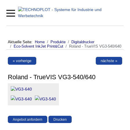
Mobile Menu Toggle
Aktuelle Seite:
Home
Produkte
Digitaldrucker
Eco-Solvent InkJet Print&Cut
Roland - TrueVIS VG3-540/640
« vorherige
nächste »
Roland - TrueVIS VG3-540/640
Angebot anfordern
Drucken