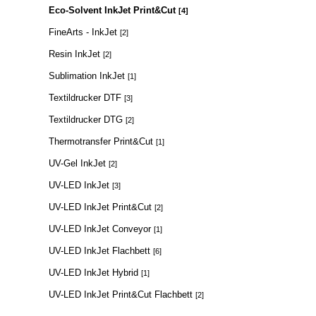
Eco-Solvent InkJet Print&Cut
[4]
FineArts - InkJet
[2]
Resin InkJet
[2]
Sublimation InkJet
[1]
Textildrucker DTF
[3]
Textildrucker DTG
[2]
Thermotransfer Print&Cut
[1]
UV-Gel InkJet
[2]
UV-LED InkJet
[3]
UV-LED InkJet Print&Cut
[2]
UV-LED InkJet Conveyor
[1]
UV-LED InkJet Flachbett
[6]
UV-LED InkJet Hybrid
[1]
UV-LED InkJet Print&Cut Flachbett
[2]