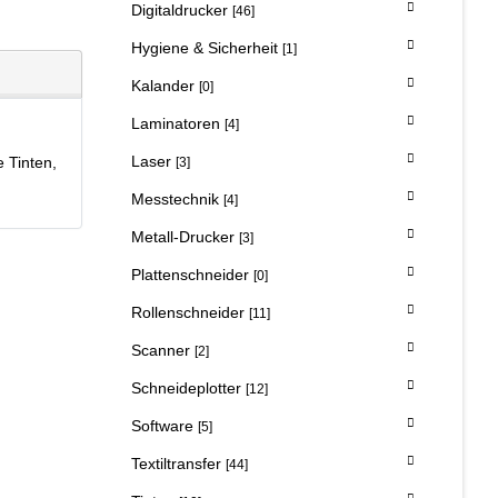
Digitaldrucker
[46]
Hygiene & Sicherheit
[1]
Kalander
[0]
Laminatoren
[4]
Laser
 Tinten,
[3]
.
Messtechnik
[4]
Metall-Drucker
[3]
Plattenschneider
[0]
Rollenschneider
[11]
Scanner
[2]
Schneideplotter
[12]
Software
[5]
Textiltransfer
[44]