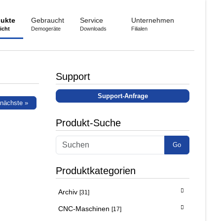
ukte
Gebraucht
Service
Unternehmen
icht
Demogeräte
Downloads
Filialen
Support
Support-Anfrage
nächste »
Produkt-Suche
Go
Produktkategorien
Archiv
[31]
CNC-Maschinen
[17]