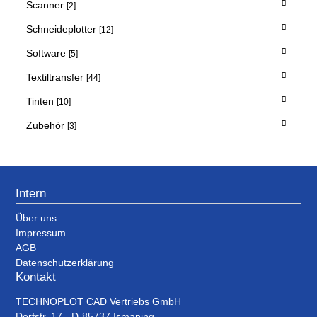
Scanner
[2]
Schneideplotter
[12]
Software
[5]
Textiltransfer
[44]
Tinten
[10]
Zubehör
[3]
Intern
Über uns
Impressum
AGB
Datenschutzerklärung
Kontakt
TECHNOPLOT CAD Vertriebs GmbH
Dorfstr. 17 - D-85737 Ismaning