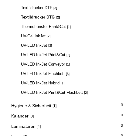
Textildrucker DTF
[3]
Textildrucker DTG
[2]
Thermotransfer Print&Cut
[1]
UV-Gel InkJet
[2]
UV-LED InkJet
[3]
UV-LED InkJet Print&Cut
[2]
UV-LED InkJet Conveyor
[1]
UV-LED InkJet Flachbett
[6]
UV-LED InkJet Hybrid
[1]
UV-LED InkJet Print&Cut Flachbett
[2]
Hygiene & Sicherheit
[1]
Kalander
[0]
Laminatoren
[4]