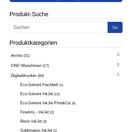
Produkt-Suche
Go
Produktkategorien
Archiv
[31]
CNC-Maschinen
[17]
Digitaldrucker
[46]
Eco-Solvent Flachbett
[1]
Eco-Solvent InkJet
[13]
Eco-Solvent InkJet Print&Cut
[4]
FineArts - InkJet
[2]
Resin InkJet
[2]
Sublimation InkJet
[1]