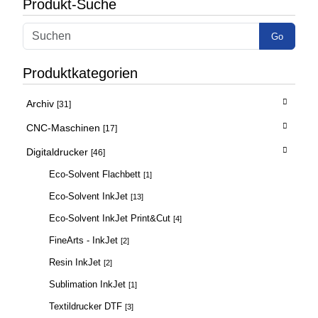
Produkt-Suche
Go
Produktkategorien
Archiv
[31]
CNC-Maschinen
[17]
Digitaldrucker
[46]
Eco-Solvent Flachbett
[1]
Eco-Solvent InkJet
[13]
Eco-Solvent InkJet Print&Cut
[4]
FineArts - InkJet
[2]
Resin InkJet
[2]
Sublimation InkJet
[1]
Textildrucker DTF
[3]