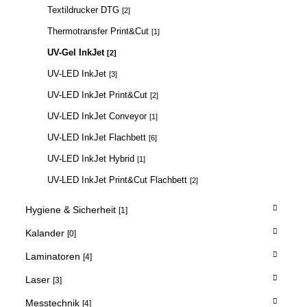
Textildrucker DTG
[2]
Thermotransfer Print&Cut
[1]
UV-Gel InkJet
[2]
UV-LED InkJet
[3]
UV-LED InkJet Print&Cut
[2]
UV-LED InkJet Conveyor
[1]
UV-LED InkJet Flachbett
[6]
UV-LED InkJet Hybrid
[1]
UV-LED InkJet Print&Cut Flachbett
[2]
Hygiene & Sicherheit
[1]
Kalander
[0]
Laminatoren
[4]
Laser
[3]
Messtechnik
[4]