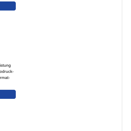
istung
odruck-
ormat-