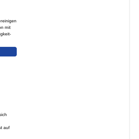
ereinigen
on mit
gkeit-
sich
t auf