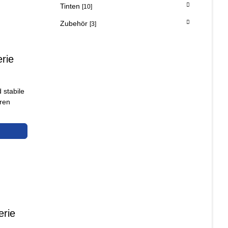
Tinten
[10]
Zubehör
[3]
rie
 stabile
ren
rie