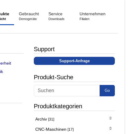
ukte
Gebraucht
Service
Unternehmen
icht
Demogeräte
Downloads
Filialen
Support
Support-Anfrage
erheit
ik
Produkt-Suche
Go
Produktkategorien
Archiv
[31]
CNC-Maschinen
[17]