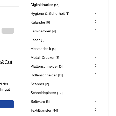
Digitaldrucker
[46]
Hygiene & Sicherheit
[1]
Kalander
[0]
Laminatoren
[4]
Laser
[3]
Messtechnik
[4]
Metall-Drucker
[3]
t&Cut
Plattenschneider
[0]
Rollenschneider
[11]
d der
Scanner
[2]
hr gut
Schneideplotter
[12]
Software
[5]
Textiltransfer
[44]