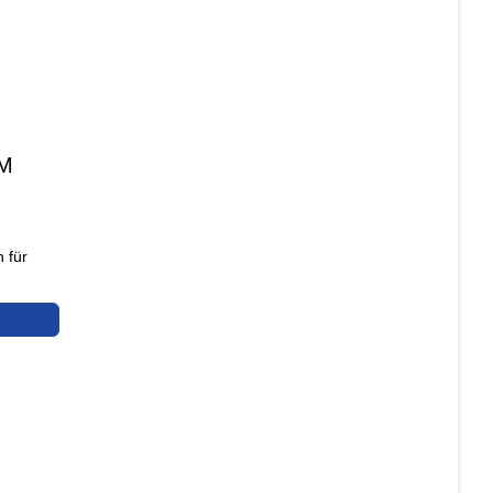
AM
 für