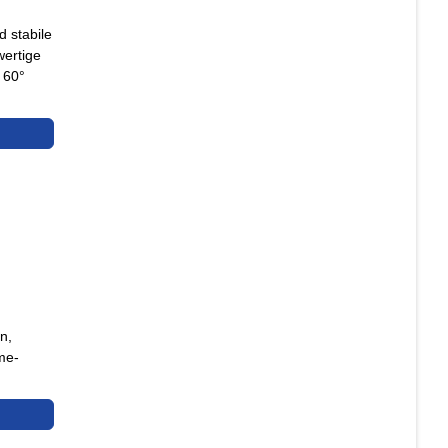
 stabile
wertige
 60°
n,
me-